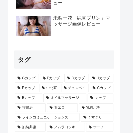
ュー
未梨一花「純真プリン」マ
ッサージ画像レビュー
タグ
Gカップ
Fカップ
Dカップ
Hカップ
Eカップ
中北直
チュンペイ
Cカップ
Bカップ
オイルマッサージ
Iカップ
竹書房
着エロ
乳首ポチ
ラインコミュニケーションズ
くすぐり
加納典譲
ノムラヨシキ
ウーノ