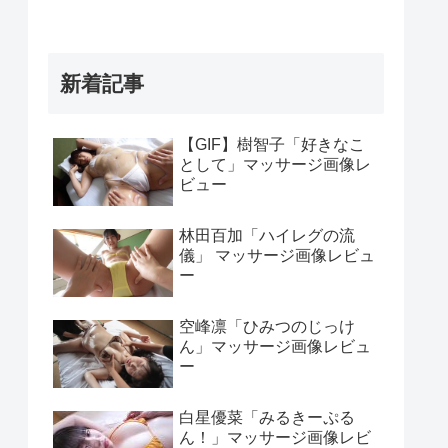
新着記事
【GIF】樹智子「好きなこ
として」マッサージ画像レ
ビュー
林田百加「ハイレグの流
儀」 マッサージ画像レビュ
ー
空峰凛「ひみつのじっけ
ん」マッサージ画像レビュ
ー
白星優菜「みるきーぷる
ん！」マッサージ画像レビ