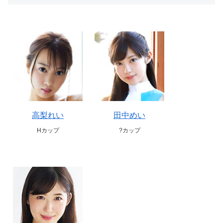
高梨れい
田中めい
Hカップ
?カップ