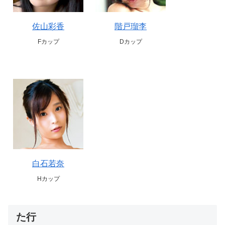
佐山彩香
階戸瑠李
Fカップ
Dカップ
白石若奈
Hカップ
た行