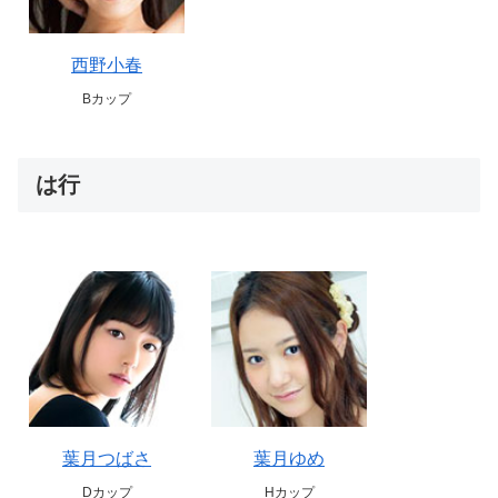
西野小春
Bカップ
は行
葉月つばさ
葉月ゆめ
Dカップ
Hカップ