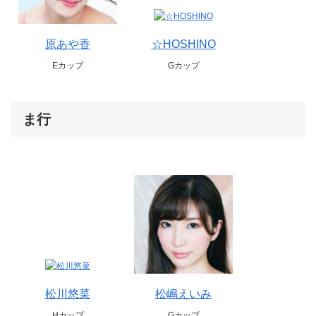
原あや香
☆HOSHINO
Eカップ
Gカップ
ま行
松川悠菜
松嶋えいみ
Hカップ
Gカップ