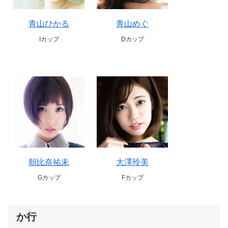
青山ひかる
青山めぐ
Iカップ
Dカップ
朝比奈祐未
大澤玲美
Gカップ
Fカップ
か行