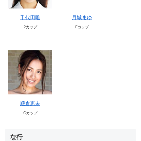
千代田唯
月城まゆ
?カップ
Fカップ
殿倉恵未
Gカップ
な行