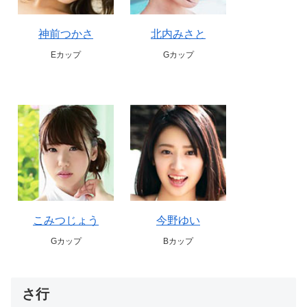
神前つかさ
北内みさと
Eカップ
Gカップ
こみつじょう
今野ゆい
Gカップ
Bカップ
さ行