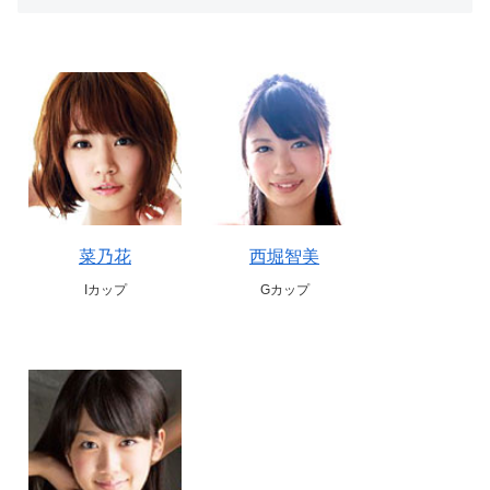
菜乃花
西堀智美
Iカップ
Gカップ