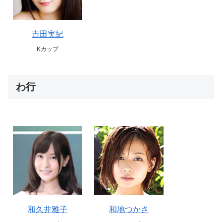
吉田実紀
Kカップ
わ行
和久井雅子
和地つかさ