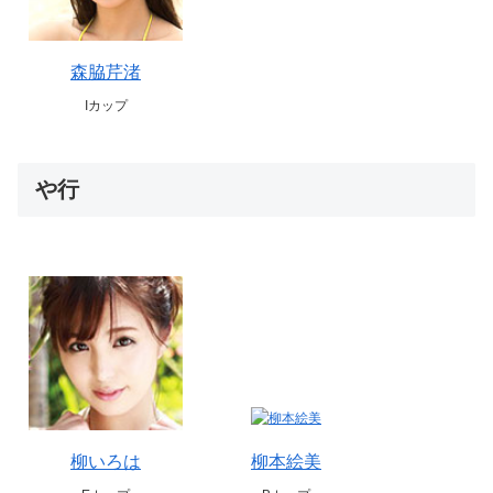
森脇芹渚
Iカップ
や行
柳いろは
柳本絵美