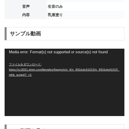
音声
生音のみ
内容
乳液塗り
サンプル動画
動
Media error: Format(s) not supported or source(s) not found
画
ファイルをダウンロード:
プ
https://cc3001.dmm.com/litevideo/freepv/n/n_6/n_691lcdv41015/n_691lcdv41015_
mhb_w.mp4?_=1
レ
ー
ヤ
ー