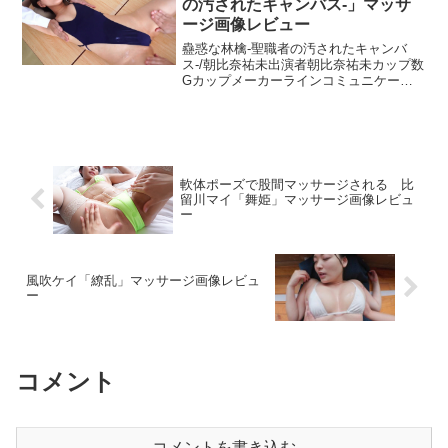
の汚されたキャンバス-」マッサ
ージ画像レビュー
蠱惑な林檎-聖職者の汚されたキャンバ
ス-/朝比奈祐未出演者朝比奈祐未カップ数
Gカップメーカーラインコミュニケーシ
ョンズ発売日2020-10-20収録時間155分メ
ーカーコメント男子校で人気の美術教
師、ゆみ先生。生徒のある悩みに応えた
ことがき...
軟体ポーズで股間マッサージされる 比
留川マイ「舞姫」マッサージ画像レビュ
ー
風吹ケイ「繚乱」マッサージ画像レビュ
ー
コメント
コメントを書き込む