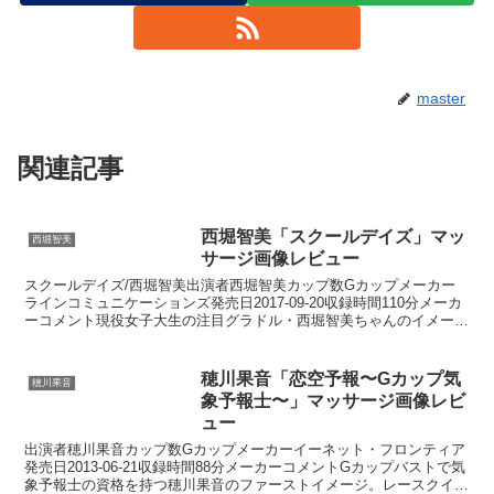
master
関連記事
西堀智美「スクールデイズ」マッ
西堀智美
サージ画像レビュー
スクールデイズ/西堀智美出演者西堀智美カップ数Gカップメーカー
ラインコミュニケーションズ発売日2017-09-20収録時間110分メーカ
ーコメント現役女子大生の注目グラドル・西堀智美ちゃんのイメー
ジ。愛らしい癒し系フェイスでサービス満点の彼...
穂川果音「恋空予報〜Gカップ気
穂川果音
象予報士〜」マッサージ画像レビ
ュー
出演者穂川果音カップ数Gカップメーカーイーネット・フロンティア
発売日2013-06-21収録時間88分メーカーコメントGカップバストで気
象予報士の資格を持つ穂川果音のファーストイメージ。レースクイー