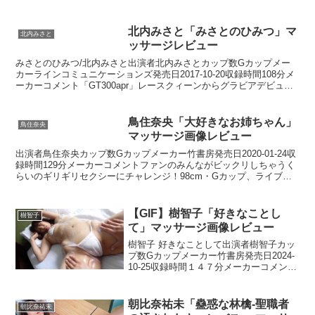
ンやモデルなどで活躍した彼女が放つフェロモ...
北内みさと「みさとのひみつ」マ
北内みさと
ッサージレビュー
みさとのひみつ/北内みさと出演者北内みさとカップ数Gカップメー
カーラインコミュニケーションズ発売日2017-10-20収録時間108分メ
ーカーコメント「GT300apr」レースクィーンからグラビアデビュ
ー、端正なルックスと形の良い86センチ...
鳥住奈央「大好きなお姉ちゃん」
鳥住奈央
マッサージ画像レビュー
出演者鳥住奈央カップ数Gカップメーカー竹書房発売日2020-01-24収
録時間129分メーカーコメントファンのみんながビックリしちゃうく
らいのギリギリセクシーにチャレンジ！98cm・Gカップ、ライブア
イドルのファン号泣の衝撃イメージ！紐みた...
【GIF】樹智子「好きなことし
樹智子
て」マッサージ画像レビュー
樹智子 好きなことして出演者樹智子カッ
プ数Gカップメーカー竹書房発売日2024-
10-25収録時間１４７分メーカーコメント
美しくてエッチな匂いも出せる、いい女
系グラドル。これまでよりも、またちょ
っとセクシーな姿を披露。マッサージレ
朝比奈祐未「蠱惑な林檎-聖職者
朝比奈祐未
ビューGI...