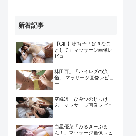
新着記事
【GIF】樹智子「好きなこ
として」マッサージ画像レ
ビュー
林田百加「ハイレグの流
儀」 マッサージ画像レビュ
ー
空峰凛「ひみつのじっけ
ん」マッサージ画像レビュ
ー
白星優菜「みるきーぷる
ん！」マッサージ画像レビ