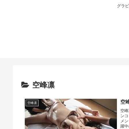
グラビ
空峰凛
空
空峰凛
空峰
ンコ
メン
躍中