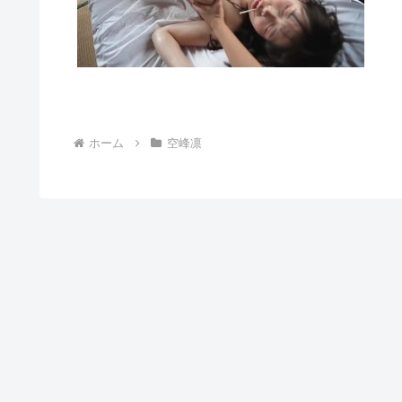
ホーム
空峰凛