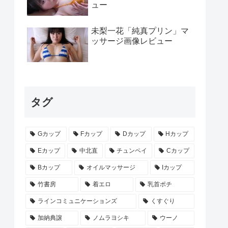
ュー
未梨一花「純真プリン」マ
ッサージ画像レビュー
タグ
Gカップ
Fカップ
Dカップ
Hカップ
Eカップ
中北直
チュンペイ
Cカップ
Bカップ
オイルマッサージ
Iカップ
竹書房
着エロ
乳首ポチ
ラインコミュニケーションズ
くすぐり
加納典譲
ノムラヨシキ
ウーノ