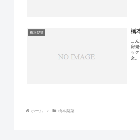
橋
橋本梨菜
こん
房発
ック
女。
ホーム
橋本梨菜