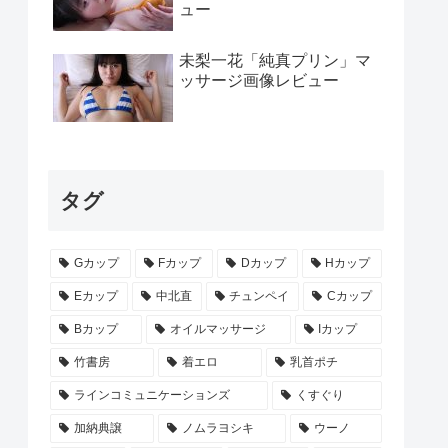
ュー
未梨一花「純真プリン」マ
ッサージ画像レビュー
タグ
Gカップ
Fカップ
Dカップ
Hカップ
Eカップ
中北直
チュンペイ
Cカップ
Bカップ
オイルマッサージ
Iカップ
竹書房
着エロ
乳首ポチ
ラインコミュニケーションズ
くすぐり
加納典譲
ノムラヨシキ
ウーノ