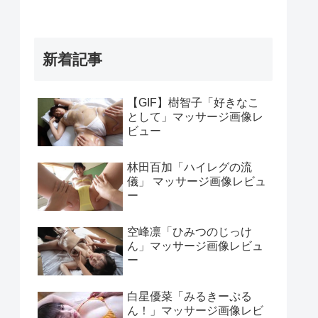
新着記事
【GIF】樹智子「好きなこ
として」マッサージ画像レ
ビュー
林田百加「ハイレグの流
儀」 マッサージ画像レビュ
ー
空峰凛「ひみつのじっけ
ん」マッサージ画像レビュ
ー
白星優菜「みるきーぷる
ん！」マッサージ画像レビ