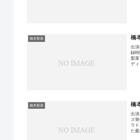
橋
橋本梨菜
出演
録時
梨菜
ディ
橋
橋本梨菜
出演
ズ発
ラド
た最