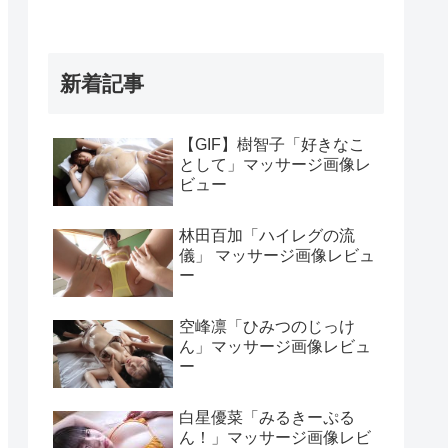
新着記事
【GIF】樹智子「好きなこ
として」マッサージ画像レ
ビュー
林田百加「ハイレグの流
儀」 マッサージ画像レビュ
ー
空峰凛「ひみつのじっけ
ん」マッサージ画像レビュ
ー
白星優菜「みるきーぷる
ん！」マッサージ画像レビ