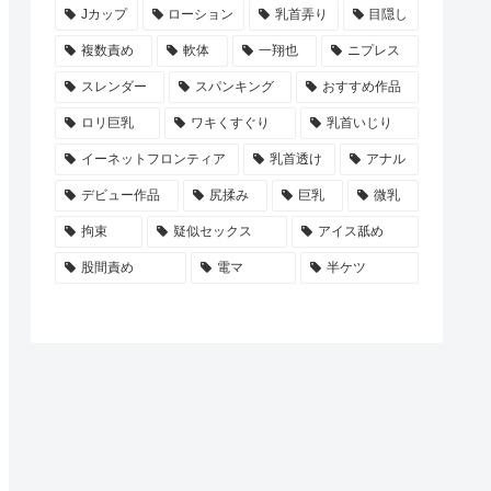
Jカップ
ローション
乳首弄り
目隠し
複数責め
軟体
一翔也
ニプレス
スレンダー
スパンキング
おすすめ作品
ロリ巨乳
ワキくすぐり
乳首いじり
イーネットフロンティア
乳首透け
アナル
デビュー作品
尻揉み
巨乳
微乳
拘束
疑似セックス
アイス舐め
股間責め
電マ
半ケツ