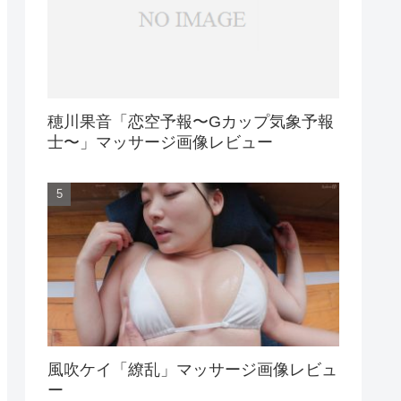
穂川果音「恋空予報〜Gカップ気象予報
士〜」マッサージ画像レビュー
風吹ケイ「繚乱」マッサージ画像レビュ
ー