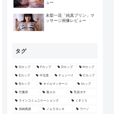
ュー
未梨一花「純真プリン」マ
ッサージ画像レビュー
タグ
Gカップ
Fカップ
Dカップ
Hカップ
Eカップ
中北直
チュンペイ
Cカップ
Bカップ
オイルマッサージ
Iカップ
竹書房
着エロ
乳首ポチ
ラインコミュニケーションズ
くすぐり
加納典譲
ノムラヨシキ
ウーノ