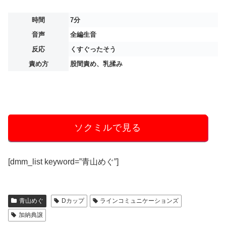
時間
7分
音声
全編生音
反応
くすぐったそう
責め方
股間責め、乳揉み
ソクミルで見る
[dmm_list keyword=”青山めぐ”]
青山めぐ
Dカップ
ラインコミュニケーションズ
加納典譲