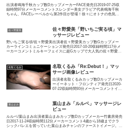
出演者鳴海千秋カップ数DカップメーカーFACE発売日2019-07-25収
録時間97分メーカーコメントスレンダー美女グラビア代表鳴海千秋
ちゃん、FACEレーベルから第2作目が登場！徐々にオトナの色気が
増してきた千秋ちゃんに合わせ大胆になって...
佐々野愛美「野いちご実る頃」マ
佐々野愛美
ッサージレビュー
野いちご実る頃/佐々野愛美出演者佐々野愛美カップ数Gカップメー
カーラインコミュニケーションズ発売日2017-10-20収録時間117分メ
ーカーコメントミルキーフェイスに超Gカップで大人気の佐々野愛美
ちゃん登場。あどけなさいっぱいの癒し系美少...
名取くるみ「Re:Debut！」マッ
名取くるみ
サージ画像レビュー
出演者名取くるみカップ数Dカップメーカ
ーイーネット・フロンティア発売日2020-
07-22収録時間93分メーカーコメントイベ
ントで常に予約殺到、SOLDOUTの‘名取
くるみ’ちゃん。彼女を見れば恋人のよう
な雰囲気と、しなやかなボディライ
葉山まみ「ルルベ」マッサージレ
葉山まみ
ン、...
ビュー
ルルベ/葉山まみ出演者葉山まみカップ数Dカップメーカー竹書房発売
日2017-11-24収録時間112分メーカーコメント4歳から18歳までクラ
シックバレエを習っていた葉山まみチャンのファーストイメージ。全