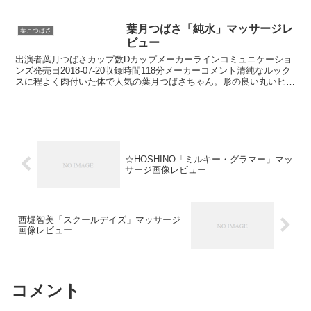
国バレエコンクールの入賞経験もあるとい...
葉月つばさ「純水」マッサージレ
葉月つばさ
ビュー
出演者葉月つばさカップ数Dカップメーカーラインコミュニケーショ
ンズ発売日2018-07-20収録時間118分メーカーコメント清純なルック
スに程よく肉付いた体で人気の葉月つばさちゃん。形の良い丸いヒッ
プも魅力的です。奄美大島を舞台に、胸ときめ...
☆HOSHINO「ミルキー・グラマー」マッ
サージ画像レビュー
西堀智美「スクールデイズ」マッサージ
画像レビュー
コメント